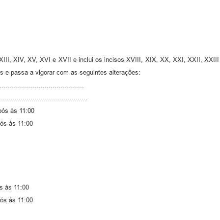
V, XVI e XVII e inclui os incisos XVIII, XIX, XX, XXI, XXII, XXIII n
s e passa a vigorar com as seguintes alterações:
.................................
...................................
 às 11:00
 às 11:00
às 11:00
ás 11:00