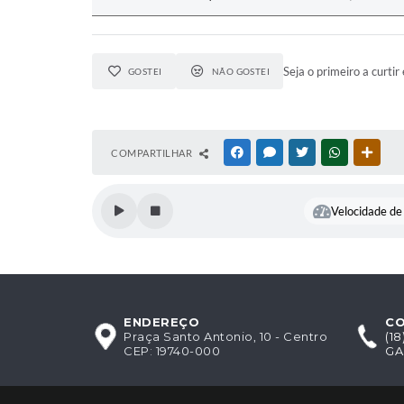
Seja o primeiro a curtir 
GOSTEI
NÃO GOSTEI
COMPARTILHAR
FACEBOOK
MESSENGER
TWITTER
WHATSAPP
OUTR
Velocidade de 
ENDEREÇO
C
Praça Santo Antonio, 10 - Centro
(1
CEP: 19740-000
GA