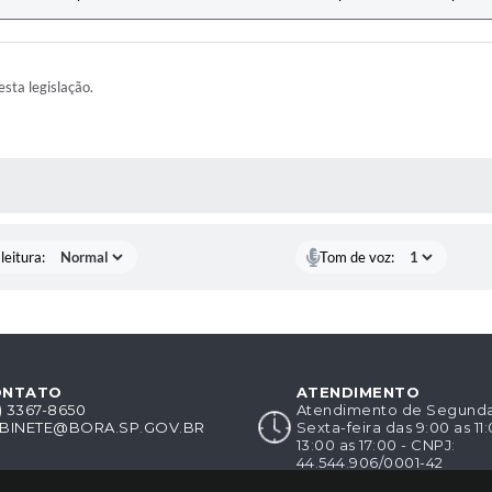
esta legislação.
AS MÍDIAS
leitura:
Tom de voz:
ONTATO
ATENDIMENTO
8) 3367-8650
Atendimento de Segunda-
BINETE@BORA.SP.GOV.BR
Sexta-feira das 9:00 as 11
13:00 as 17:00 - CNPJ:
44.544.906/0001-42