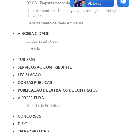
02.08 - Departamento de Assistência Social
A Prefeitura
Departamento de Tecnologia da Informação e Proteção
de Dados.
Concursos
Departamento de Meio Ambiente
E-SIC
A NOSSA CIDADE
Dados Estatísticos
Telefones Úteis
História
Guia Rápido
TURISMO
Galeria de Vídeos
SERVIÇOS AO CONTRIBUINTE
LEGISLAÇÃO
Agenda
CONTAS PÚBLICAS
PUBLICAÇÃO DE EXTRATOS DE CONTRATOS
A PREFEITURA
Galeria de Prefeitos
CONCURSOS
E-SIC
TELEFONES ÚTEIS