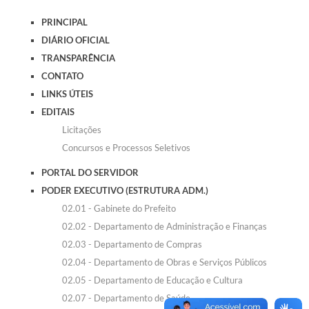
Contato
PRINCIPAL
Links Úteis
DIÁRIO OFICIAL
TRANSPARÊNCIA
Editais
CONTATO
LINKS ÚTEIS
Portal do Servidor
EDITAIS
Poder Executivo (Estrutura Adm.)
Licitações
Concursos e Processos Seletivos
A Nossa Cidade
PORTAL DO SERVIDOR
Turismo
PODER EXECUTIVO (ESTRUTURA ADM.)
02.01 - Gabinete do Prefeito
Serviços ao Contribuinte
02.02 - Departamento de Administração e Finanças
Legislação
02.03 - Departamento de Compras
02.04 - Departamento de Obras e Serviços Públicos
Contas Públicas
02.05 - Departamento de Educação e Cultura
Publicação de extratos de Contratos
02.07 - Departamento de Saúde