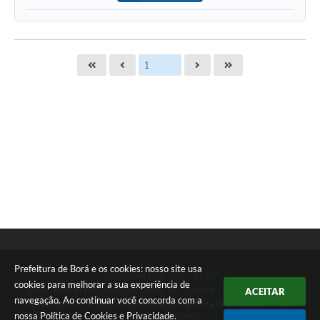
Prefeitura de Borá e os cookies: nosso site usa
Telefone: (18) 3367-8650
cookies para melhorar a sua experiência de
Endereço: Praça Santo Antonio, 10 - Centro | CEP: 19740-000
ACEITAR
navegação. Ao continuar você concorda com a
Atendimento de Segunda-feira a Sexta-feira das 9:00 as 11:00 e
nossa
Política de Cookies
e
Privacidade
.
das 13:00 as 17:00