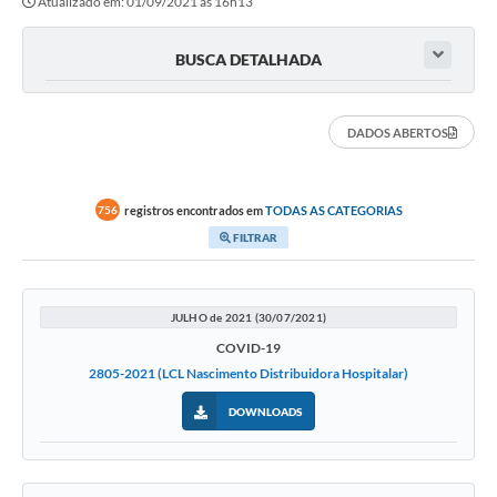
Atualizado em: 01/09/2021 às 16h13
Contato
BUSCA DETALHADA
Links Úteis
Editais
DADOS ABERTOS
Portal do Servidor
Poder Executivo (Estrutura Adm.)
registros encontrados em
TODAS AS CATEGORIAS
756
FILTRAR
A Nossa Cidade
Turismo
JULHO de 2021 (30/07/2021)
Serviços ao Contribuinte
COVID-19
2805-2021 (LCL Nascimento Distribuidora Hospitalar)
Legislação
DOWNLOADS
Contas Públicas
Publicação de extratos de Contratos