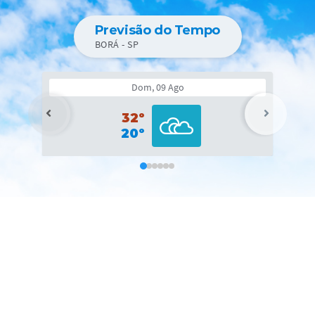
de dr
Previsão do Tempo
BORÁ - SP
Dom, 09 Ago
32º
20º