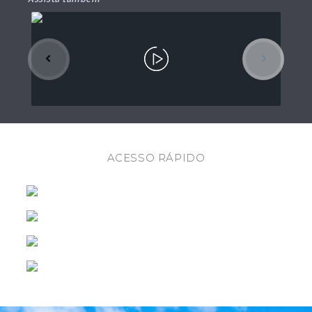
PARA A CIDADE
BANCÁRIOS,
Prefeitura
Municipal de
CANAIS
DE
ELETRÔNICOS
PARAGUAÇU
Borá/SP,
compreendend
PAULISTA, NO
E DEMAIS
MEIOS DE
PERÍODO
o a
PAGAMENTO
implantação
DIURNO.
DISPONÍVEIS,
do canteiro,
locação,
CONFO
movimentação
de terra,
fundações
profundas e
ACESSO RÁPIDO
superficiais,
vigas
baldrame,
pilares, viga de
respaldo,
alvenaria
estrutural de
blocos de
concreto,
impermeabiliz
ação, sistema