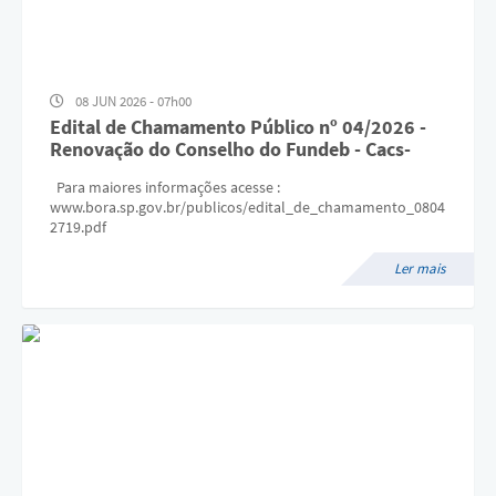
A Prefeitura
Concursos
08 JUN 2026 - 07h00
E-SIC
Edital de Chamamento Público nº 04/2026 -
Renovação do Conselho do Fundeb - Cacs-
Telefones Úteis
Fundeb
Para maiores informações acesse :
Guia Rápido
www.bora.sp.gov.br/publicos/edital_de_chamamento_0804
2719.pdf
Galeria de Vídeos
Ler mais
Agenda