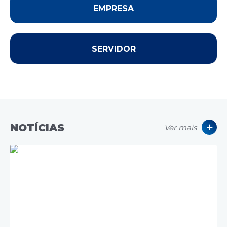
Contato
EMPRESA
Links Úteis
SERVIDOR
Editais
Portal do Servidor
Poder Executivo (Estrutura Adm.)
A Nossa Cidade
NOTÍCIAS
Ver mais
Turismo
Serviços ao Contribuinte
Legislação
Contas Públicas
Publicação de extratos de Contratos