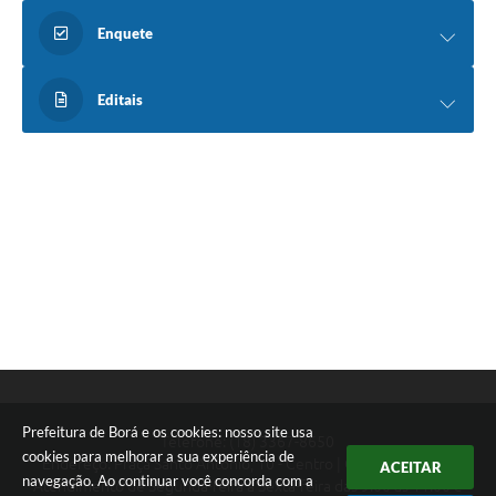
Enquete
Editais
Prefeitura de Borá e os cookies: nosso site usa
Telefone: (18) 3367-8650
cookies para melhorar a sua experiência de
Endereço: Praça Santo Antonio, 10 - Centro | CEP: 19740-000
ACEITAR
navegação. Ao continuar você concorda com a
Atendimento de Segunda-feira a Sexta-feira das 9:00 as 11:00 e