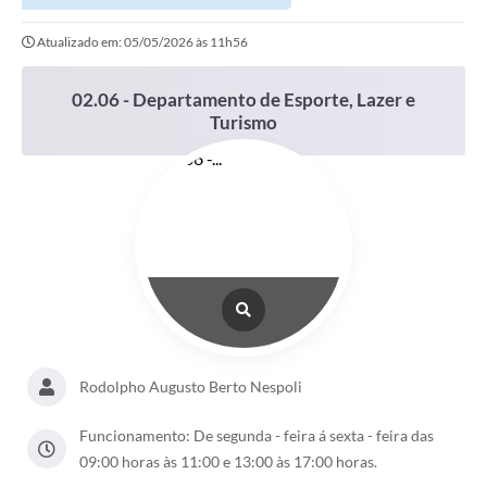
Contato
Atualizado em: 05/05/2026 às 11h56
Links Úteis
02.06 - Departamento de Esporte, Lazer e
Editais
Turismo
Portal do Servidor
Poder Executivo (Estrutura Adm.)
A Nossa Cidade
Turismo
Serviços ao Contribuinte
Legislação
Rodolpho Augusto Berto Nespoli
Contas Públicas
Funcionamento: De segunda - feira á sexta - feira das
09:00 horas às 11:00 e 13:00 às 17:00 horas.
Publicação de extratos de Contratos