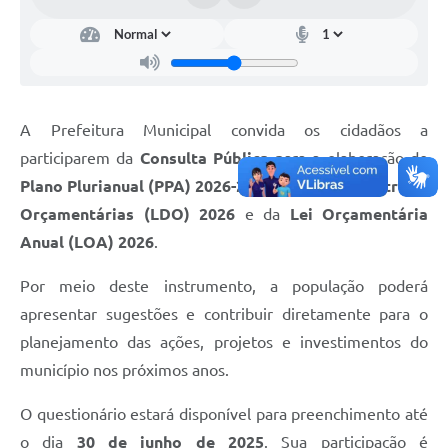
A Prefeitura
Concursos
E-SIC
A Prefeitura Municipal convida os cidadãos a
Telefones Úteis
participarem da
Consulta Pública
para a elaboração do
Plano Plurianual (PPA) 2026-2029
, da
Lei de Diretrizes
Guia Rápido
Orçamentárias (LDO) 2026
e da
Lei Orçamentária
Galeria de Vídeos
Anual (LOA) 2026
.
Agenda
Por meio deste instrumento, a população poderá
apresentar sugestões e contribuir diretamente para o
planejamento das ações, projetos e investimentos do
município nos próximos anos.
O questionário estará disponível para preenchimento até
o dia
30 de junho de 2025
. Sua participação é