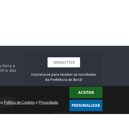
NEWSLETTER
feira a
:00 e das
Inscreva-se para receber as novidades
da Prefeitura de Borá!
ACEITAR
DOR
ssa
Política de Cookies
e
Privacidade
.
PERSONALIZAR
CADASTRAR