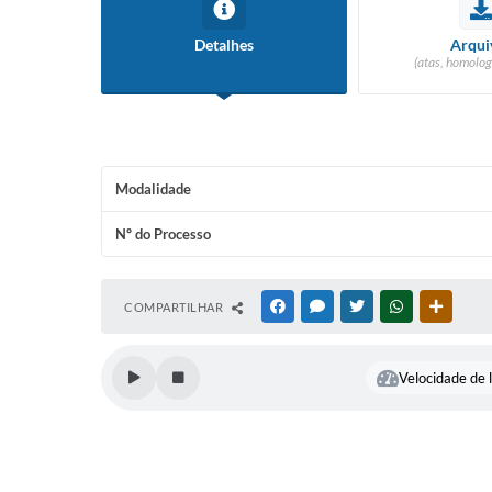
Detalhes
Arqui
(atas, homolog
Modalidade
Nº do Processo
COMPARTILHAR
FACEBOOK
MESSENGER
TWITTER
WHATSAPP
OUTRAS
Velocidade de l