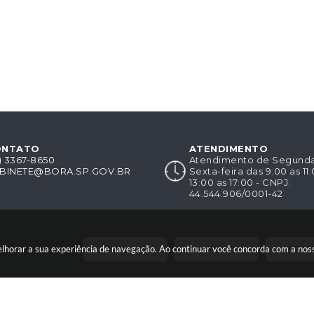
ONTATO
ATENDIMENTO
8) 3367-8650
Atendimento de Segunda-
BINETE@BORA.SP.GOV.BR
Sexta-feira das 9:00 as 11
13:00 as 17:00 - CNPJ:
44.544.906/0001-42
CIDADÃO
EMPRESA
SERVI
melhorar a sua experiência de navegação. Ao continuar você concorda com a no
 19/06/2026
Portal atualizado em:
06/08/2026 11:09