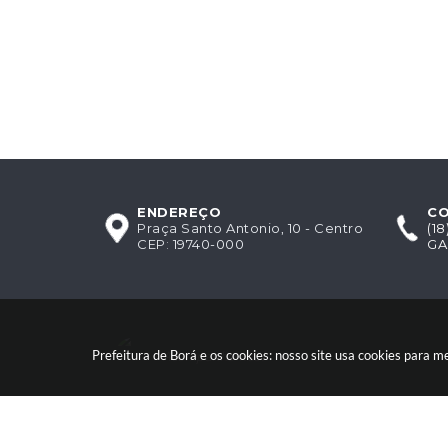
ENDEREÇO
C
Praça Santo Antonio, 10 - Centro
(1
CEP: 19740-000
GA
Acompanhe-nos!
Prefeitura de Borá e os cookies: nosso site usa cookies para 
Versão do Sistema:
3.5.3 -