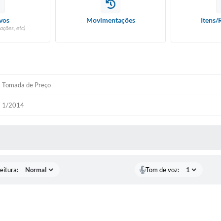
vos
Movimentações
Itens/
ações, etc)
Tomada de Preço
1/2014
 MÍDIAS
eitura:
Tom de voz: