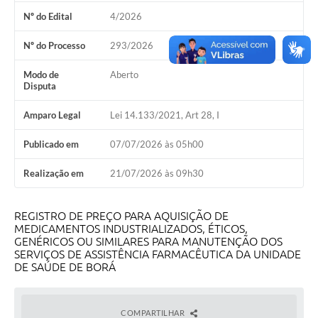
A Prefeitura
Nº do Edital
4/2026
Concursos
Nº do Processo
293/2026
E-SIC
Modo de
Aberto
Disputa
Telefones Úteis
Amparo Legal
Lei 14.133/2021, Art 28, I
Guia Rápido
Publicado em
07/07/2026 às 05h00
Galeria de Vídeos
Realização em
21/07/2026 às 09h30
Agenda
REGISTRO DE PREÇO PARA AQUISIÇÃO DE
MEDICAMENTOS INDUSTRIALIZADOS, ÉTICOS,
GENÉRICOS OU SIMILARES PARA MANUTENÇÃO DOS
SERVIÇOS DE ASSISTÊNCIA FARMACÊUTICA DA UNIDADE
DE SAÚDE DE BORÁ
COMPARTILHAR