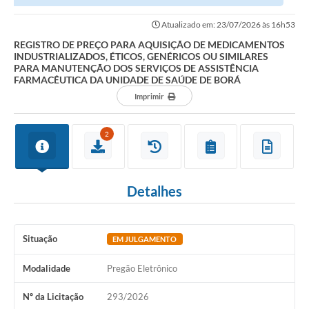
Contato
INDUSTRIALIZADOS, ÉTICOS, GENÉRICOS OU SIMILARES PARA...
Atualizado em: 23/07/2026 às 16h53
Links Úteis
REGISTRO DE PREÇO PARA AQUISIÇÃO DE MEDICAMENTOS
INDUSTRIALIZADOS, ÉTICOS, GENÉRICOS OU SIMILARES
Editais
PARA MANUTENÇÃO DOS SERVIÇOS DE ASSISTÊNCIA
FARMACÊUTICA DA UNIDADE DE SAÚDE DE BORÁ
Portal do Servidor
Imprimir
Poder Executivo (Estrutura Adm.)
2
A Nossa Cidade
Turismo
Detalhes
Serviços ao Contribuinte
Legislação
Situação
EM JULGAMENTO
Contas Públicas
Modalidade
Pregão Eletrônico
Publicação de extratos de Contratos
Nº da Licitação
293/2026