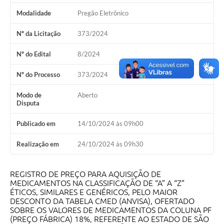
A Prefeitura
Modalidade
Pregão Eletrônico
Concursos
Nº da Licitação
373/2024
E-SIC
Nº do Edital
8/2024
Telefones Úteis
Nº do Processo
373/2024
Guia Rápido
Modo de
Aberto
Disputa
Galeria de Vídeos
Publicado em
14/10/2024 às 09h00
Agenda
Realização em
24/10/2024 às 09h30
REGISTRO DE PREÇO PARA AQUISIÇÃO DE
MEDICAMENTOS NA CLASSIFICAÇÃO DE “A” A “Z”
ÉTICOS, SIMILARES E GENÉRICOS, PELO MAIOR
DESCONTO DA TABELA CMED (ANVISA), OFERTADO
SOBRE OS VALORES DE MEDICAMENTOS DA COLUNA PF
(PREÇO FÁBRICA) 18%, REFERENTE AO ESTADO DE SÃO