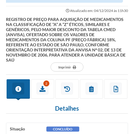
Contato
CLASSIFICAÇÃO DE “A” A “Z” ÉTICOS, SIMILARES E GENÉRICOS,...
Atualizado em: 04/12/2024 às 11h30
Links Úteis
REGISTRO DE PREÇO PARA AQUISIÇÃO DE MEDICAMENTOS
NA CLASSIFICAÇÃO DE “A” A “Z” ÉTICOS, SIMILARES E
Editais
GENÉRICOS, PELO MAIOR DESCONTO DA TABELA CMED
(ANVISA), OFERTADO SOBRE OS VALORES DE
MEDICAMENTOS DA COLUNA PF (PREÇO FÁBRICA) 18%,
Portal do Servidor
REFERENTE AO ESTADO DE SÃO PAULO, CONFORME
ORIENTAÇÃO INTERPRETATIVA DA ANVISA Nº 02, DE 13 DE
Poder Executivo (Estrutura Adm.)
NOVEMBRO DE 2006, PARA ATENDER A UNIDADE BÁSICA DE
SAÚ
A Nossa Cidade
Imprimir
Turismo
2
Serviços ao Contribuinte
Legislação
Detalhes
Contas Públicas
Publicação de extratos de Contratos
Situação
CONCLUÍDO