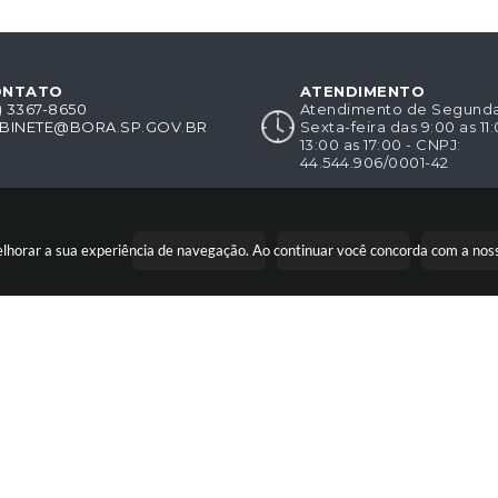
ONTATO
ATENDIMENTO
8) 3367-8650
Atendimento de Segunda-
BINETE@BORA.SP.GOV.BR
Sexta-feira das 9:00 as 11
13:00 as 17:00 - CNPJ:
44.544.906/0001-42
CIDADÃO
EMPRESA
SERVI
melhorar a sua experiência de navegação. Ao continuar você concorda com a no
 19/06/2026
Portal atualizado em:
05/08/2026 16:29
 Copyright Instar - 2006-2026. Todos os direitos reservados -
Instar Tecnolog