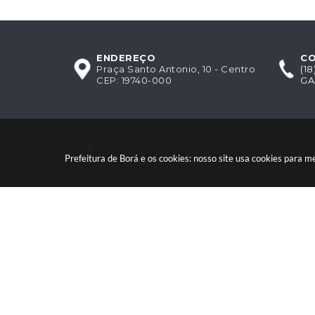
ENDEREÇO
C
Praça Santo Antonio, 10 - Centro
(1
CEP: 19740-000
GA
Acompanhe-nos!
Prefeitura de Borá e os cookies: nosso site usa cookies para 
Versão do Sistema:
3.5.3 -
©