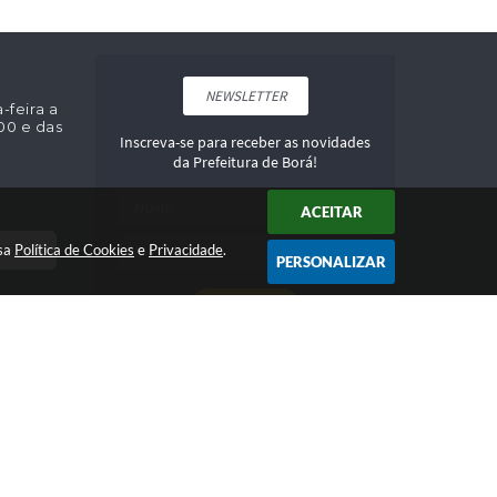
NEWSLETTER
feira a
:00 e das
Inscreva-se para receber as novidades
da Prefeitura de Borá!
ACEITAR
DOR
ssa
Política de Cookies
e
Privacidade
.
PERSONALIZAR
CADASTRAR
ia