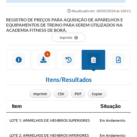
Contato
DE TREINO PARA SEREM UTILIZADOS NA ACADEMIA...
Atualizado em: 18/03/2024 às 16h11
Links Úteis
REGISTRO DE PREÇOS PARA AQUISIÇÃO DE APARELHOS E
EQUIPAMENTOS DE TREINO PARA SEREM UTILIZADOS NA
Editais
ACADEMIA FITNESS DE BORÁ.
Imprimir
Portal do Servidor
4
Poder Executivo (Estrutura Adm.)
A Nossa Cidade
Itens/Resultados
Turismo
Serviços ao Contribuinte
Imprimir
CSV
PDF
Copiar
Legislação
Item
Situação
Item
Situação
Q
Contas Públicas
LOTE 1: APARELHOS DE MEMBROS SUPERIORES
Em Andamento
Publicação de extratos de Contratos
LOTE 2: APARELHOS DE MEMBROS INFERIORES
Em Andamento