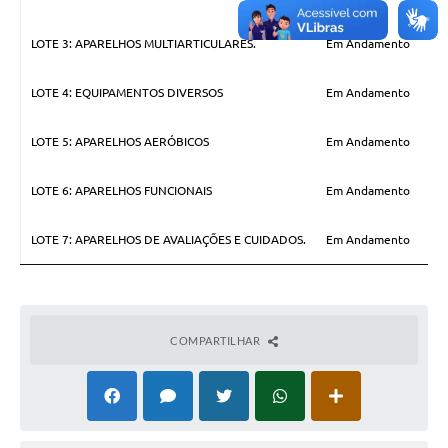
A Prefeitura
LOTE 3: APARELHOS MULTIARTICULARES.
Em Andamento
Concursos
LOTE 4: EQUIPAMENTOS DIVERSOS
Em Andamento
E-SIC
LOTE 5: APARELHOS AERÓBICOS
Em Andamento
Telefones Úteis
Guia Rápido
LOTE 6: APARELHOS FUNCIONAIS
Em Andamento
Galeria de Vídeos
LOTE 7: APARELHOS DE AVALIAÇÕES E CUIDADOS.
Em Andamento
Agenda
COMPARTILHAR