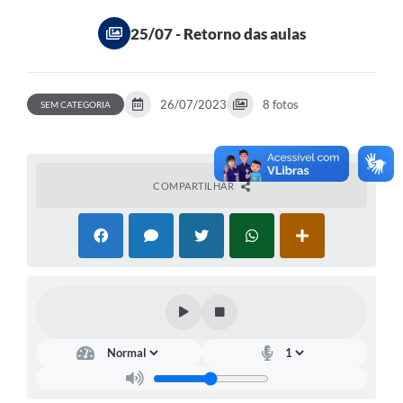
Contato
25/07 - Retorno das aulas
Links Úteis
Editais
26/07/2023
8 fotos
SEM CATEGORIA
Portal do Servidor
Poder Executivo (Estrutura Adm.)
COMPARTILHAR
A Nossa Cidade
Turismo
Serviços ao Contribuinte
Legislação
Contas Públicas
Publicação de extratos de Contratos