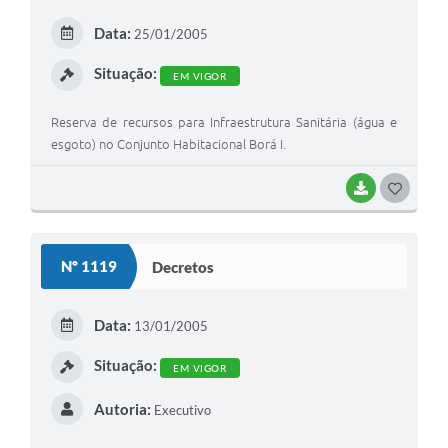
A Prefeitura
Data:
25/01/2005
Concursos
Situação:
EM VIGOR
E-SIC
Reserva de recursos para Infraestrutura Sanitária (água e
Telefones Úteis
esgoto) no Conjunto Habitacional Borá I.
Guia Rápido
BAIXAR
G
O
Galeria de Vídeos
S
Nº 1119
Decretos
Agenda
T
E
Data:
13/01/2005
I
Situação:
EM VIGOR
Autoria:
Executivo