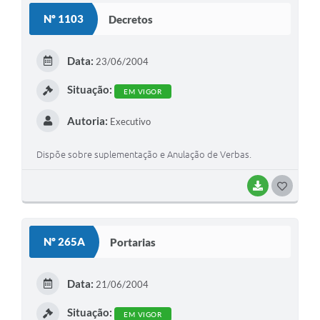
S
Nº 1103
Decretos
T
E
Data:
23/06/2004
I
Situação:
EM VIGOR
Autoria:
Executivo
Dispõe sobre suplementação e Anulação de Verbas.
BAIXAR
G
O
S
Nº 265A
Portarias
T
E
Data:
21/06/2004
I
Situação:
EM VIGOR