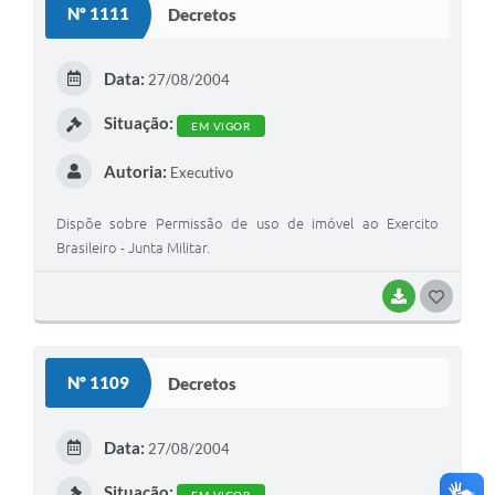
Nº 1111
Decretos
T
E
Data:
27/08/2004
I
Situação:
EM VIGOR
Autoria:
Executivo
Dispõe sobre Permissão de uso de imóvel ao Exercito
Brasileiro - Junta Militar.
BAIXAR
G
O
S
Nº 1109
Decretos
T
E
Data:
27/08/2004
I
Situação: