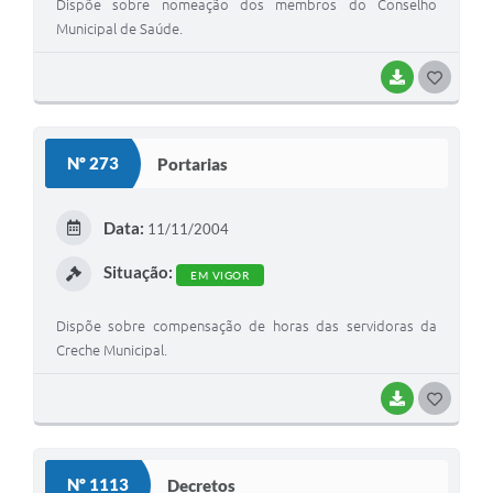
Dispõe sobre nomeação dos membros do Conselho
Municipal de Saúde.
BAIXAR
G
O
S
Nº 273
Portarias
T
E
Data:
11/11/2004
I
Situação:
EM VIGOR
Dispõe sobre compensação de horas das servidoras da
Creche Municipal.
BAIXAR
G
O
S
Nº 1113
Decretos