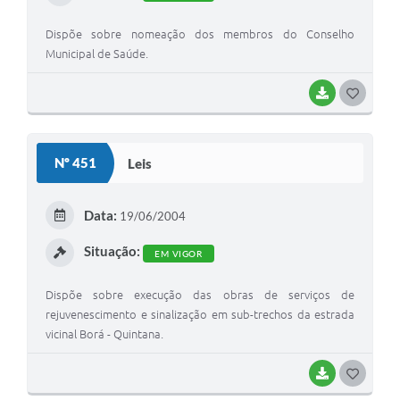
Dispõe sobre nomeação dos membros do Conselho
Municipal de Saúde.
BAIXAR
G
O
S
Nº 451
Leis
T
E
Data:
19/06/2004
I
Situação:
EM VIGOR
Dispõe sobre execução das obras de serviços de
rejuvenescimento e sinalização em sub-trechos da estrada
vicinal Borá - Quintana.
BAIXAR
G