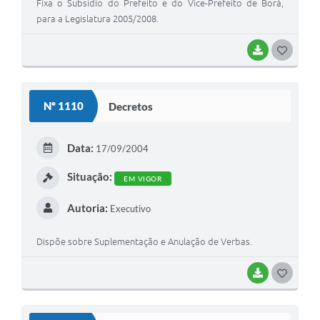
Fixa o Subsídio do Prefeito e do Vice-Prefeito de Borá,
para a Legislatura 2005/2008.
BAIXAR
G
O
S
Nº 1110
Decretos
T
E
Data:
17/09/2004
I
Situação:
EM VIGOR
Autoria:
Executivo
Dispõe sobre Suplementação e Anulação de Verbas.
BAIXAR
G
O
S