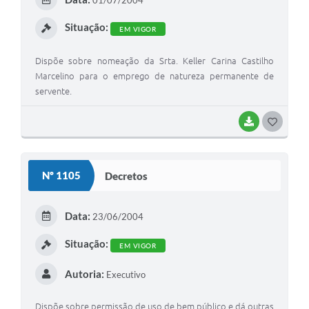
01/07/2004
I
Situação:
EM VIGOR
Dispõe sobre nomeação da Srta. Keller Carina Castilho
Marcelino para o emprego de natureza permanente de
servente.
BAIXAR
G
O
S
Nº 1105
Decretos
T
E
Data:
23/06/2004
I
Situação:
EM VIGOR
Autoria:
Executivo
Dispõe sobre permissão de uso de bem público e dá outras