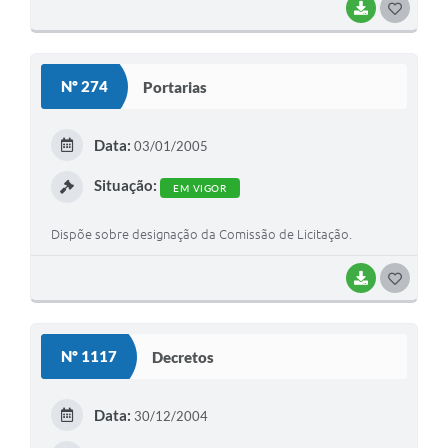
BAIXAR
G
O
S
Nº 274
Portarias
T
E
Data:
03/01/2005
I
Situação:
EM VIGOR
Dispõe sobre designação da Comissão de Licitação.
BAIXAR
G
O
S
Nº 1117
Decretos
T
E
Data:
30/12/2004
I