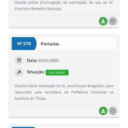
Dispõe sobre prorrogação de permissão de uso ao Sr.
Francisco Benedito Barbosa.
BAIXAR
G
O
S
Nº 278
Portarias
T
E
Data:
03/01/2005
I
Situação:
EM VIGOR
Dispõe sobre nomeação do Sr. José Roque Bregolato, para
responder pela secretaria da Prefeitura Municipal na
Ausência do Titular.
BAIXAR
G
O