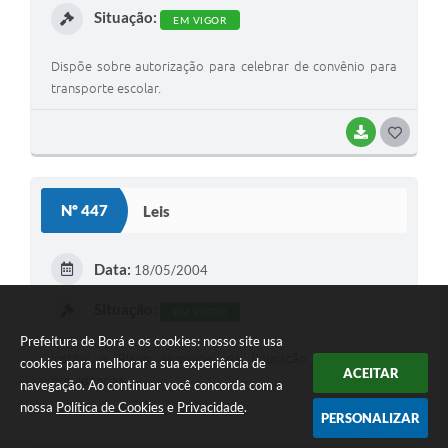
Situação:
EM VIGOR
Dispõe sobre autorização para celebrar de convênio para
transporte escolar.
BAIXAR
G
O
S
Nº 447
Leis
T
E
Data:
18/05/2004
I
Situação:
EM VIGOR
Prefeitura de Borá e os cookies: nosso site usa
Institui o Plano Municipal da Educação e dá outras
cookies para melhorar a sua experiência de
ACEITAR
providências.
navegação. Ao continuar você concorda com a
nossa
Política de Cookies
e
Privacidade
.
PERSONALIZAR
BAIXAR
G