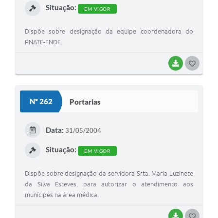
Situação:
EM VIGOR
Dispõe sobre designação da equipe coordenadora do
PNATE-FNDE.
BAIXAR
G
O
S
Nº 262
Portarias
T
E
Data:
31/05/2004
I
Situação:
EM VIGOR
Dispõe sobre designação da servidora Srta. Maria Luzinete
da Silva Esteves, para autorizar o atendimento aos
munícipes na área médica.
BAIXAR
G