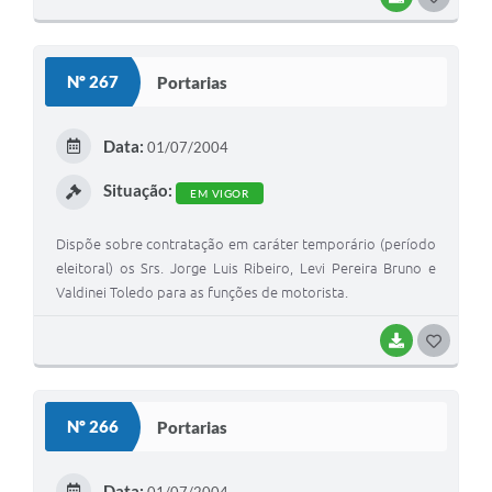
O
S
Nº 267
Portarias
T
E
Data:
01/07/2004
I
Situação:
EM VIGOR
Dispõe sobre contratação em caráter temporário (período
eleitoral) os Srs. Jorge Luis Ribeiro, Levi Pereira Bruno e
Valdinei Toledo para as funções de motorista.
BAIXAR
G
O
S
Nº 266
Portarias
T
E
Data: