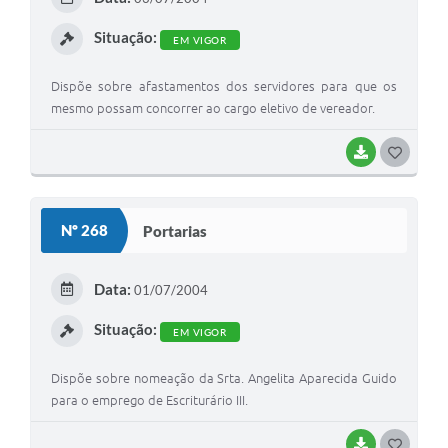
I
Situação:
EM VIGOR
Dispõe sobre afastamentos dos servidores para que os
mesmo possam concorrer ao cargo eletivo de vereador.
BAIXAR
G
O
S
Nº 268
Portarias
T
E
Data:
01/07/2004
I
Situação:
EM VIGOR
Dispõe sobre nomeação da Srta. Angelita Aparecida Guido
para o emprego de Escriturário III.
BAIXAR
G