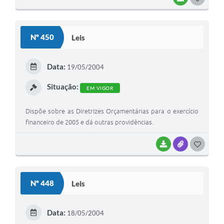
O
S
Nº 450
Leis
T
E
Data:
19/05/2004
I
Situação:
EM VIGOR
Dispõe sobre as Diretrizes Orçamentárias para o exercício
financeiro de 2005 e dá outras providências.
BAIXAR
ANEXOS
G
O
S
Nº 448
Leis
T
E
Data:
18/05/2004
I