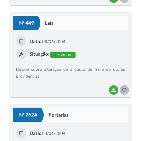
O
S
Nº 449
Leis
T
E
Data:
08/06/2004
I
Situação:
EM VIGOR
Dispõe sobre alteração de alíquota de ISS e dá outras
providências.
BAIXAR
G
O
S
Nº 262A
Portarias
T
E
Data:
04/06/2004
I