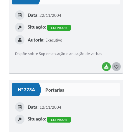
T
E
Data:
22/11/2004
I
Situação:
EM VIGOR
Autoria:
Executivo
Dispõe sobre Suplementação e anulação de verbas.
BAIXAR
G
O
S
Nº 273A
Portarias
T
E
Data:
12/11/2004
I
Situação:
EM VIGOR