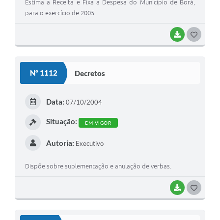
Estima a Receita e Fixa a Despesa do Município de Borá,
para o exercício de 2005.
BAIXAR
G
O
S
Nº 1112
Decretos
T
E
Data:
07/10/2004
I
Situação:
EM VIGOR
Autoria:
Executivo
Dispõe sobre suplementação e anulação de verbas.
BAIXAR
G
O
S