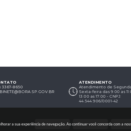
ONTATO
ATENDIMENTO
8) 3367-8650
Atendimento de Segunda-
BINETE@BORA.SP.GOV.BR
Sexta-feira das 9:00 as 11
13:00 as 17:00 - CNPJ:
44.544.906/0001-42
CIDADÃO
EMPRESA
SERVI
melhorar a sua experiência de navegação. Ao continuar você concorda com a no