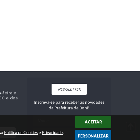
NEWSLETTER
feira a
:00 e das
Inscreva-se para receber as novidades
da Prefeitura de Borá!
ACEITAR
DOR
ssa
Política de Cookies
e
Privacidade
.
PERSONALIZAR