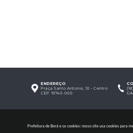
ENDEREÇO
C
Praça Santo Antonio, 10 - Centro
(1
CEP: 19740-000
GA
Acompanhe-nos!
Prefeitura de Borá e os cookies: nosso site usa cookies para 