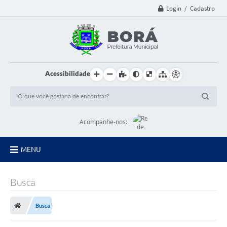
Login / Cadastro
Acessibilidade
Acompanhe-nos:
MENU
Principal
Busca
Diário Oficial
Busca
Transparência