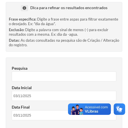
Contato
Dica para refinar os resultados encontrados
Links Úteis
Frase específica:
Digite a frase entre aspas para filtrar exatamente
o desejado. Ex: "dia da água".
Editais
Exclusão:
Digite a palavra com sinal de menos (-) para excluir
resultados com a mesma. Ex: dia da -agua.
Portal do Servidor
Datas:
As datas consultadas na pesquisa são de Criação / Alteração
do registro.
Poder Executivo (Estrutura Adm.)
A Nossa Cidade
Pesquisa
Turismo
Serviços ao Contribuinte
Data Inicial
Legislação
Data Final
Contas Públicas
Publicação de extratos de Contratos